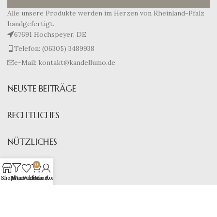
Alle unsere Produkte werden im Herzen von Rheinland-Pfalz
handgefertigt.
67691 Hochspeyer, DE
Telefon: (06305) 3489938
e-Mail: kontakt@kandellumo.de
NEUSTE BEITRÄGE
RECHTLICHES
NÜTZLICHES
0
SHOP
Shop
Filter
Wunschliste
Warenkorb
Mein Konto
2025
Kandellumo