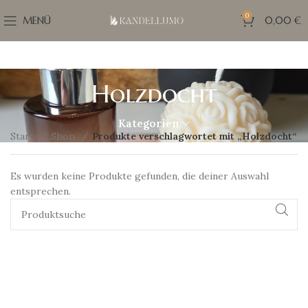
0
MENÜ
0,00
€
Holzdocht
Kategorien
Start
Shop
Produkte verschlagwortet mit „Holzdocht“
Es wurden keine Produkte gefunden, die deiner Auswahl
entsprechen.