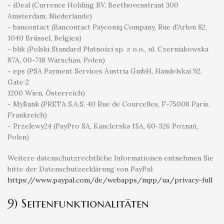
- iDeal (Currence Holding BV, Beethovenstraat 300
Amsterdam, Niederlande)
- bancontact (Bancontact Payconiq Company, Rue d'Arlon 82,
1040 Brüssel, Belgien)
- blik (Polski Standard Płatności sp. z o.o., ul. Czerniakowska
87A, 00-718 Warschau, Polen)
- eps (PSA Payment Services Austria GmbH, Handelskai 92,
Gate 2
1200 Wien, Österreich)
- MyBank (PRETA S.A.S, 40 Rue de Courcelles, F-75008 Paris,
Frankreich)
- Przelewy24 (PayPro SA, Kanclerska 15A, 60-326 Poznań,
Polen)
Weitere datenschutzrechtliche Informationen entnehmen Sie
bitte der Datenschutzerklärung von PayPal:
https://www.paypal.com
/de
/webapps
/mpp
/ua
/privacy-full
9) Seitenfunktionalitäten