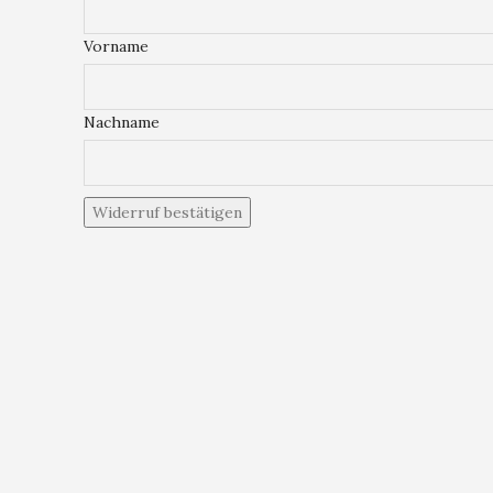
E-
Vorname
Mail
*
(wiederholen)
Nachname
Widerruf bestätigen