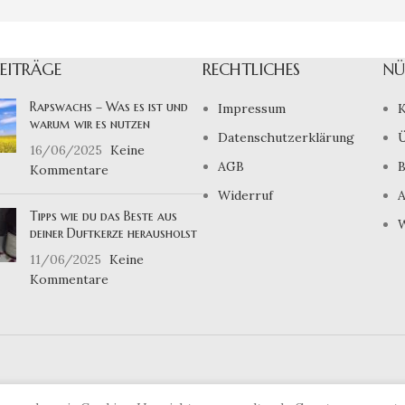
BEITRÄGE
RECHTLICHES
NÜ
Rapswachs – Was es ist und
Impressum
K
warum wir es nutzen
Datenschutzerklärung
Ü
16/06/2025
Keine
AGB
B
Kommentare
Widerruf
A
Tipps wie du das Beste aus
W
deiner Duftkerze herausholst
11/06/2025
Keine
Kommentare
Vertrag widerrufen