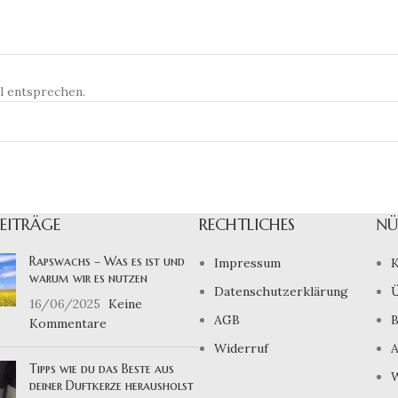
l entsprechen.
BEITRÄGE
RECHTLICHES
NÜ
Rapswachs – Was es ist und
Impressum
K
warum wir es nutzen
Datenschutzerklärung
Ü
16/06/2025
Keine
AGB
B
Kommentare
Widerruf
A
Tipps wie du das Beste aus
W
deiner Duftkerze herausholst