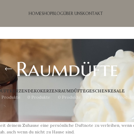
HOME
SHOP
BLOG
ÜBER UNS
KONTAKT
Raumdüfte
DUFTKERZEN
DEKOKERZEN
RAUMDÜFTE
GESCHENKE
SALE
 Produkte
0 Produkte
0 Produkte
0 Produkte
0 Produk
keit deinem Zuhause eine persönliche Duftnote zu verleihen, wenn
ab, auch wenn du nicht zu Hause sind.