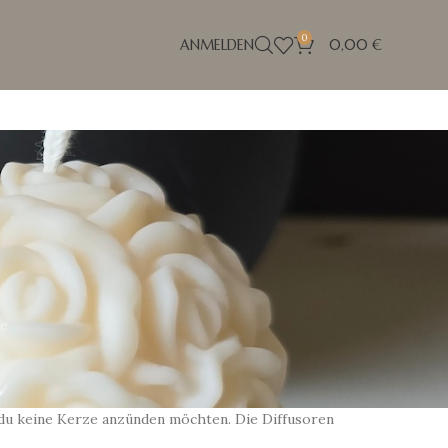
0
ANMELDEN
0,00
€
te
 du keine Kerze anzünden möchten. Die Diffusoren